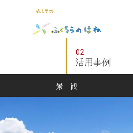
について
活用事例
画像素材販売
会
空撮｜ふくろう
02
活用事例
景 観