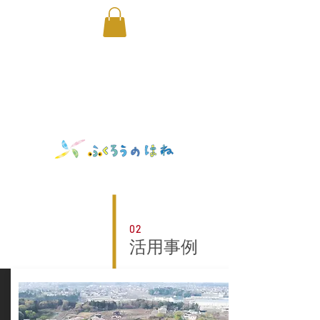
空撮｜ふくろうのはね｜取手｜ドローン｜除草｜剪定
02
活用事例