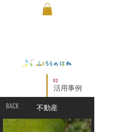
空撮｜ふくろうのはね｜取手｜ドローン｜除草｜剪定
02
活用事例
BACK
不動産