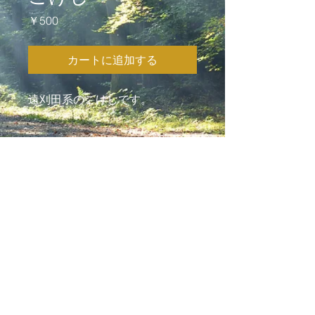
価
￥500
格
カートに追加する
遠刈田系のこけしです。
info@
296nohane
.com
© 2019 by Fukurounohane. Proudly
created with
Wix.com